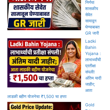
निर्णय!
शासकीय
सेवेत
सामावून
घेण्याबाबत
GR जारी
Ladki
Bahin
Yojana :
लाभार्थ्यांची
प्रतीक्षा
संपली!
अंतिम यादी
जाहीर;
आता
लाडकी बहीण योजनेचा ₹1,500 चा हप्ता
Gold