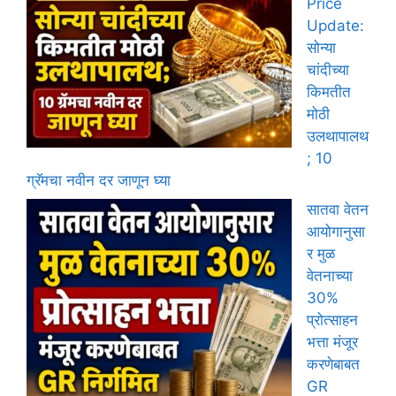
Price
Update:
सोन्या
चांदीच्या
किमतीत
मोठी
उलथापालथ
; 10
ग्रॅमचा नवीन दर जाणून घ्या
सातवा वेतन
आयोगानुसा
र मुळ
वेतनाच्या
30%
प्रोत्साहन
भत्ता मंजूर
करणेबाबत
GR