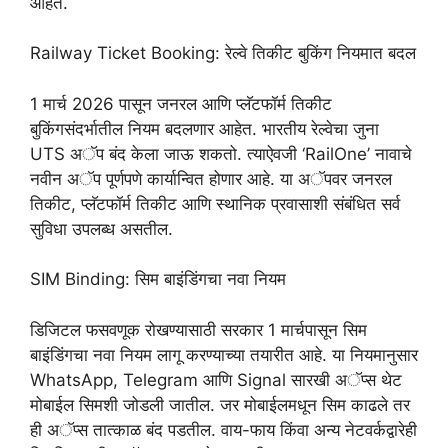
आहेत.
Railway Ticket Booking: रेल्वे तिकीट बुकिंग नियमात बदल
1 मार्च 2026 पासून जनरल आणि प्लॅटफॉर्म तिकीट
बुकिंगसंदर्भातील नियम बदलणार आहेत. भारतीय रेल्वेचा जुना
UTS अॅप बंद केला जाऊ शकतो. त्याऐवजी ‘RailOne’ नावाचे
नवीन अॅप पूर्णपणे कार्यान्वित होणार आहे. या अॅपवर जनरल
तिकीट, प्लॅटफॉर्म तिकीट आणि स्थानिक प्रवासाशी संबंधित सर्व
सुविधा उपलब्ध असतील.
SIM Binding: सिम बाइंडिंगचा नवा नियम
डिजिटल फसवणूक रोखण्यासाठी सरकार 1 मार्चपासून सिम
बाइंडिंगचा नवा नियम लागू करण्याच्या तयारीत आहे. या नियमानुसार
WhatsApp, Telegram आणि Signal सारखी अॅप्स थेट
मोबाईल सिमशी जोडली जातील. जर मोबाईलमधून सिम काढले तर
ही अॅप्स तात्काळ बंद पडतील. वाय-फाय किंवा अन्य नेटवर्कद्वारेही