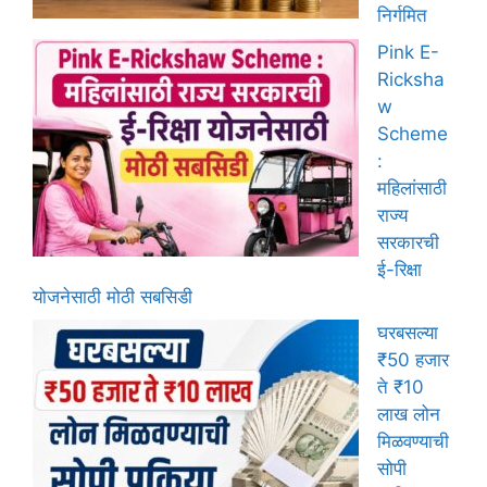
निर्गमित
Pink E-
Ricksha
w
Scheme
:
महिलांसाठी
राज्य
सरकारची
ई-रिक्षा
योजनेसाठी मोठी सबसिडी
घरबसल्या
₹50 हजार
ते ₹10
लाख लोन
मिळवण्याची
सोपी