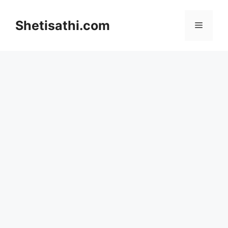
Skip
to
Shetisathi.com
Menu
content