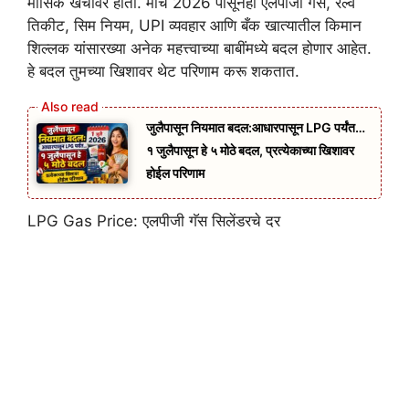
मासिक खर्चावर होतो. मार्च 2026 पासूनही एलपीजी गॅस, रेल्वे
तिकीट, सिम नियम, UPI व्यवहार आणि बँक खात्यातील किमान
शिल्लक यांसारख्या अनेक महत्त्वाच्या बाबींमध्ये बदल होणार आहेत.
हे बदल तुमच्या खिशावर थेट परिणाम करू शकतात.
जुलैपासून नियमात बदल:आधारपासून LPG पर्यंत…
१ जुलैपासून हे ५ मोठे बदल, प्रत्येकाच्या खिशावर
होईल परिणाम
LPG Gas Price: एलपीजी गॅस सिलेंडरचे दर