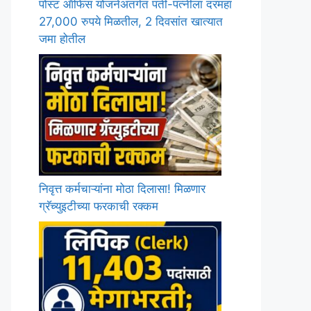
पोस्ट ऑफिस योजनेअंतर्गत पती-पत्नीला दरमहा
27,000 रुपये मिळतील, 2 दिवसांत खात्यात
जमा होतील
निवृत्त कर्मचाऱ्यांना मोठा दिलासा! मिळणार
ग्रॅच्युइटीच्या फरकाची रक्कम