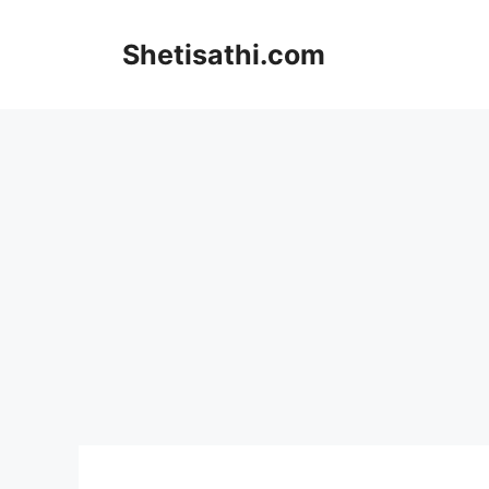
Skip
to
Shetisathi.com
content