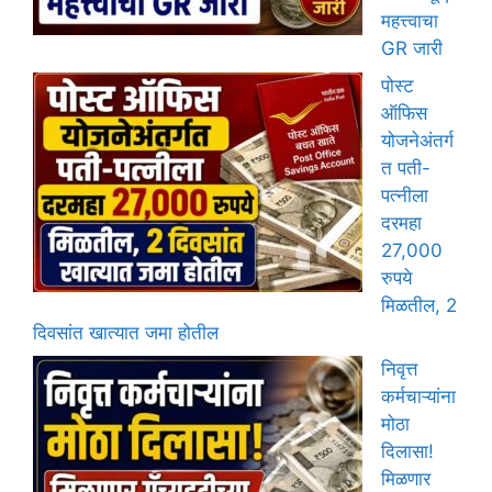
महत्त्वाचा
GR जारी
पोस्ट
ऑफिस
योजनेअंतर्ग
त पती-
पत्नीला
दरमहा
27,000
रुपये
मिळतील, 2
दिवसांत खात्यात जमा होतील
निवृत्त
कर्मचाऱ्यांना
मोठा
दिलासा!
मिळणार