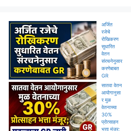
अर्जित
रजेचे
रोखिकरण
सुधारित
वेतन
संरचनेनुसार
करणेबाबत
GR
सातवा वेतन
आयोगानुसा
र मुळ
वेतनाच्या
30%
प्रोत्साहन
भत्ता मंजूर;