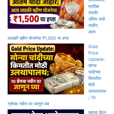
प्रतीक्षा
संपली!
अंतिम यादी
जाहीर;
आता
लाडकी बहीण योजनेचा ₹1,500 चा हप्ता
Gold
Price
Update:
सोन्या
चांदीच्या
किमतीत
मोठी
उलथापालथ
; 10
ग्रॅमचा नवीन दर जाणून घ्या
सातवा वेतन