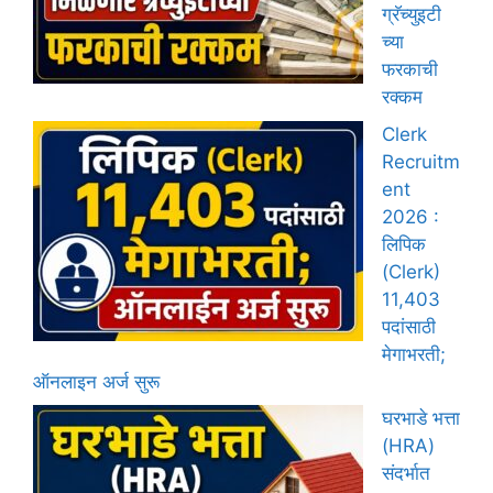
ग्रॅच्युइटी
च्या
फरकाची
रक्कम
Clerk
Recruitm
ent
2026 :
लिपिक
(Clerk)
11,403
पदांसाठी
मेगाभरती;
ऑनलाइन अर्ज सुरू
घरभाडे भत्ता
(HRA)
संदर्भात