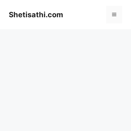
Skip
to
Shetisathi.com
Menu
content