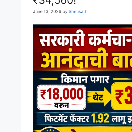
₹34,560!
June 13, 2026
by
Shetisathi