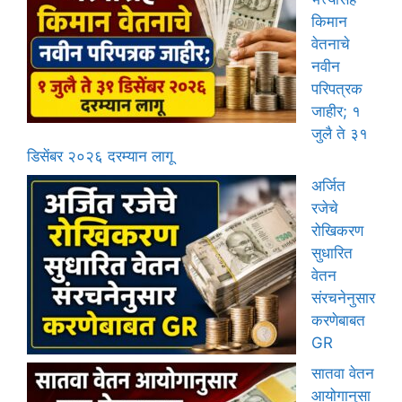
किमान
वेतनाचे
नवीन
परिपत्रक
जाहीर; १
जुलै ते ३१
डिसेंबर २०२६ दरम्यान लागू
अर्जित
रजेचे
रोखिकरण
सुधारित
वेतन
संरचनेनुसार
करणेबाबत
GR
सातवा वेतन
आयोगानुसा