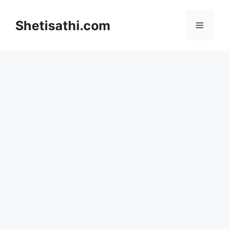
Skip
to
Shetisathi.com
Menu
content