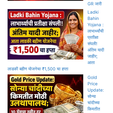
GR जारी
Ladki
Bahin
Yojana :
लाभार्थ्यांची
प्रतीक्षा
संपली!
अंतिम यादी
जाहीर;
आता
लाडकी बहीण योजनेचा ₹1,500 चा हप्ता
Gold
Price
Update:
सोन्या
चांदीच्या
किमतीत