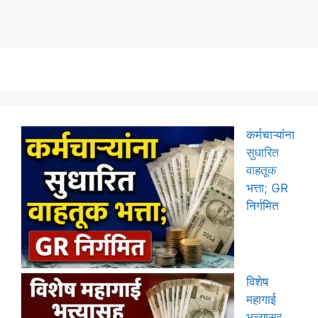
कर्मचाऱ्यांना
सुधारित
वाहतूक
भत्ता; GR
निर्गमित
विशेष
महागाई
भत्त्यासह