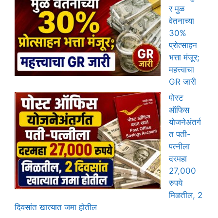
र मुळ
वेतनाच्या
30%
प्रोत्साहन
भत्ता मंजूर;
महत्त्वाचा
GR जारी
पोस्ट
ऑफिस
योजनेअंतर्ग
त पती-
पत्नीला
दरमहा
27,000
रुपये
मिळतील, 2
दिवसांत खात्यात जमा होतील