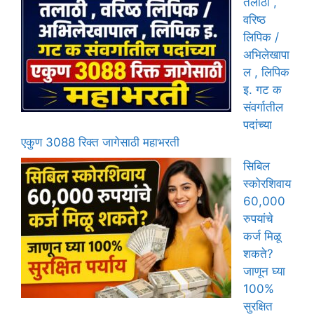
तलाठी ,
वरिष्ठ
लिपिक /
अभिलेखापा
ल , लिपिक
इ. गट क
संवर्गातील
पदांच्या
एकुण 3088 रिक्त जागेसाठी महाभरती
सिबिल
स्कोरशिवाय
60,000
रुपयांचे
कर्ज मिळू
शकते?
जाणून घ्या
100%
सुरक्षित