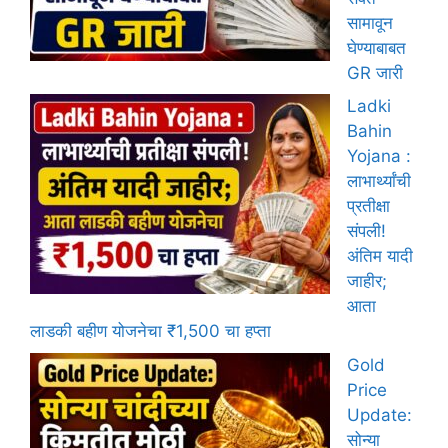
सामावून
घेण्याबाबत
GR जारी
Ladki
Bahin
Yojana :
लाभार्थ्यांची
प्रतीक्षा
संपली!
अंतिम यादी
जाहीर;
आता
लाडकी बहीण योजनेचा ₹1,500 चा हप्ता
Gold
Price
Update:
सोन्या