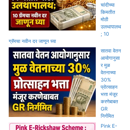
चांदीच्या
किमतीत
मोठी
उलथापालथ
; 10
ग्रॅमचा नवीन दर जाणून घ्या
सातवा वेतन
आयोगानुसा
र मुळ
वेतनाच्या
30%
प्रोत्साहन
भत्ता मंजूर
करणेबाबत
GR
निर्गमित
Pink E-