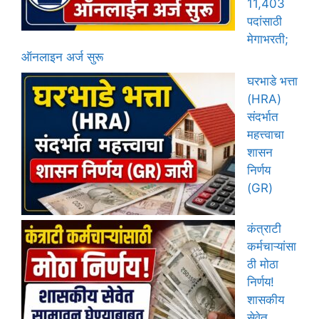
11,403
पदांसाठी
मेगाभरती;
ऑनलाइन अर्ज सुरू
घरभाडे भत्ता
(HRA)
संदर्भात
महत्त्वाचा
शासन
निर्णय
(GR)
कंत्राटी
कर्मचाऱ्यांसा
ठी मोठा
निर्णय!
शासकीय
सेवेत