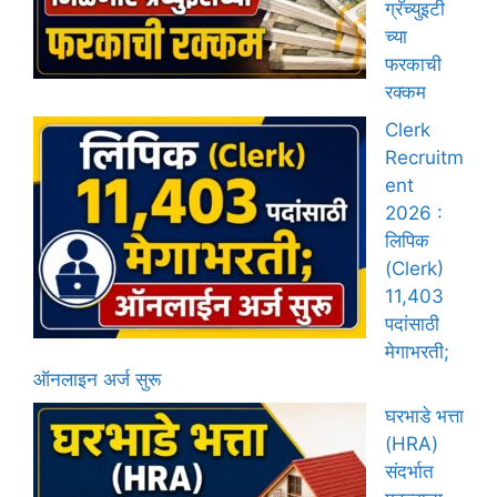
ग्रॅच्युइटी
च्या
फरकाची
रक्कम
Clerk
Recruitm
ent
2026 :
लिपिक
(Clerk)
11,403
पदांसाठी
मेगाभरती;
ऑनलाइन अर्ज सुरू
घरभाडे भत्ता
(HRA)
संदर्भात