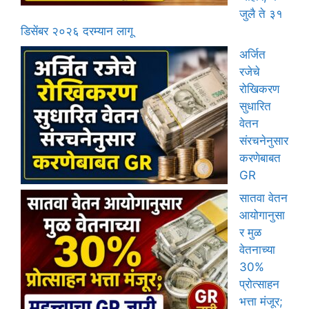
जुलै ते ३१
डिसेंबर २०२६ दरम्यान लागू
अर्जित
रजेचे
रोखिकरण
सुधारित
वेतन
संरचनेनुसार
करणेबाबत
GR
सातवा वेतन
आयोगानुसा
र मुळ
वेतनाच्या
30%
प्रोत्साहन
भत्ता मंजूर;