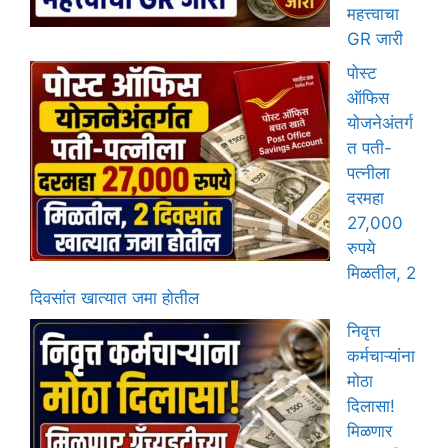
महत्त्वाचा
GR जारी
पोस्ट
ऑफिस
योजनेअंतर्ग
त पती-
पत्नीला
दरमहा
27,000
रुपये
मिळतील, 2
दिवसांत खात्यात जमा होतील
निवृत्त
कर्मचाऱ्यांना
मोठा
दिलासा!
मिळणार