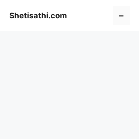
Skip
to
Shetisathi.com
Menu
content