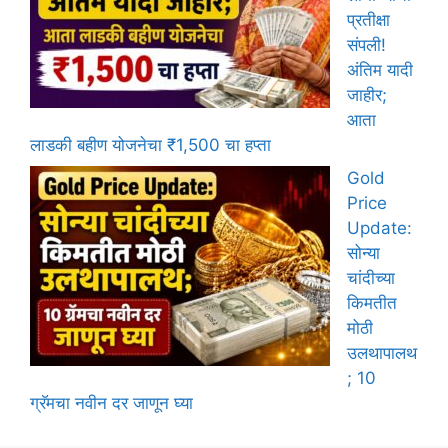
प्रतीक्षा
संपली!
अंतिम यादी
जाहीर;
आता
लाडकी बहीण योजनेचा ₹1,500 चा हप्ता
Gold
Price
Update:
सोन्या
चांदीच्या
किमतीत
मोठी
उलथापालथ
; 10
ग्रॅमचा नवीन दर जाणून घ्या