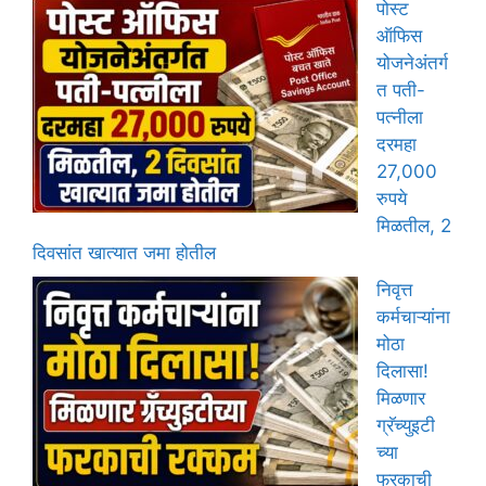
पोस्ट
ऑफिस
योजनेअंतर्ग
त पती-
पत्नीला
दरमहा
27,000
रुपये
मिळतील, 2
दिवसांत खात्यात जमा होतील
निवृत्त
कर्मचाऱ्यांना
मोठा
दिलासा!
मिळणार
ग्रॅच्युइटी
च्या
फरकाची