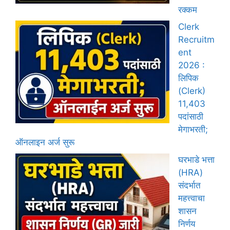
रक्कम
Clerk
Recruitm
ent
2026 :
लिपिक
(Clerk)
11,403
पदांसाठी
मेगाभरती;
ऑनलाइन अर्ज सुरू
घरभाडे भत्ता
(HRA)
संदर्भात
महत्त्वाचा
शासन
निर्णय