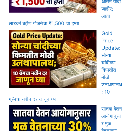
अंतिम यादी
जाहीर;
आता
लाडकी बहीण योजनेचा ₹1,500 चा हप्ता
Gold
Price
Update:
सोन्या
चांदीच्या
किमतीत
मोठी
उलथापालथ
; 10
ग्रॅमचा नवीन दर जाणून घ्या
सातवा वेतन
आयोगानुसा
र मुळ
वेतनाच्या