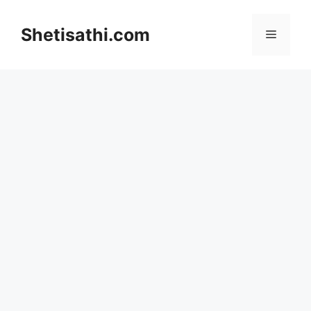
Skip
to
Shetisathi.com
Menu
content