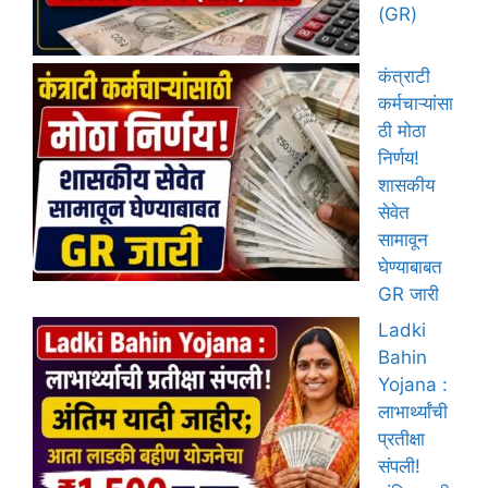
(GR)
कंत्राटी
कर्मचाऱ्यांसा
ठी मोठा
निर्णय!
शासकीय
सेवेत
सामावून
घेण्याबाबत
GR जारी
Ladki
Bahin
Yojana :
लाभार्थ्यांची
प्रतीक्षा
संपली!