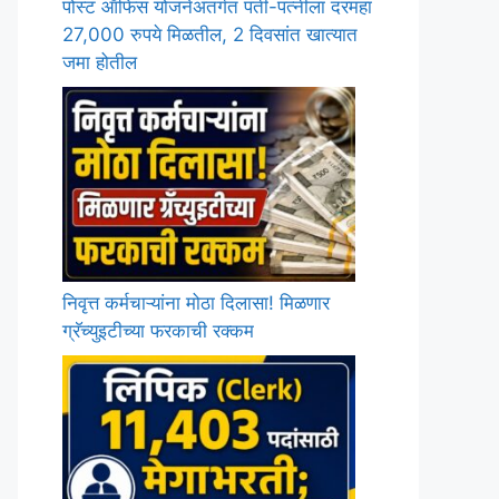
पोस्ट ऑफिस योजनेअंतर्गत पती-पत्नीला दरमहा
27,000 रुपये मिळतील, 2 दिवसांत खात्यात
जमा होतील
निवृत्त कर्मचाऱ्यांना मोठा दिलासा! मिळणार
ग्रॅच्युइटीच्या फरकाची रक्कम