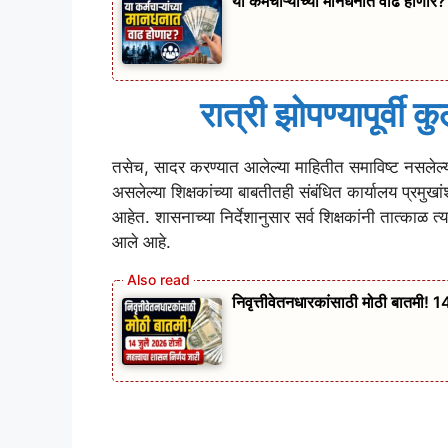
या कर्मचाऱ्यांच्या मानधनात वाढ होणार?
रात्री झोपण्यापूर्वी 
तसेच, सादर करण्यात आलेल्या माहितीत समाविष्ट नसलेल्या 
असलेल्या शिक्षकांच्या बाबतीतही संबंधित कार्यालय प्रमुखां
आहेत. शासनाच्या निर्देशानुसार सर्व शिक्षकांनी तात्काळ त
आले आहे.
निवृत्तीवेतनधारकांसाठी मोठी बातमी! 1