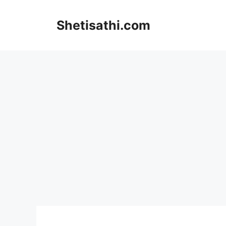
Skip
to
Shetisathi.com
content