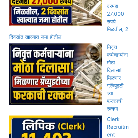
दरमहा
27,000
रुपये
मिळतील, 2
दिवसांत खात्यात जमा होतील
निवृत्त
कर्मचाऱ्यांना
मोठा
दिलासा!
मिळणार
ग्रॅच्युइटी
च्या
फरकाची
रक्कम
Clerk
Recruitm
ent