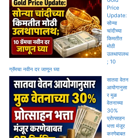
Gold
Price
Update:
सोन्या
चांदीच्या
किमतीत
मोठी
उलथापालथ
; 10
ग्रॅमचा नवीन दर जाणून घ्या
सातवा वेतन
आयोगानुसा
र मुळ
वेतनाच्या
30%
प्रोत्साहन
भत्ता मंजूर
करणेबाबत