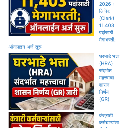
2026 :
लिपिक
(Clerk)
11,403
पदांसाठी
मेगाभरती;
ऑनलाइन अर्ज सुरू
घरभाडे भत्ता
(HRA)
संदर्भात
महत्त्वाचा
शासन
निर्णय
(GR)
कंत्राटी
कर्मचाऱ्यांसा