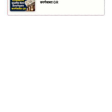
करणेबाबत GR