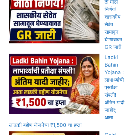
ठी मोठा
निर्णय!
शासकीय
सेवेत
सामावून
घेण्याबाबत
GR जारी
Ladki
Bahin
Yojana :
लाभार्थ्यांची
प्रतीक्षा
संपली!
अंतिम यादी
जाहीर;
आता
लाडकी बहीण योजनेचा ₹1,500 चा हप्ता