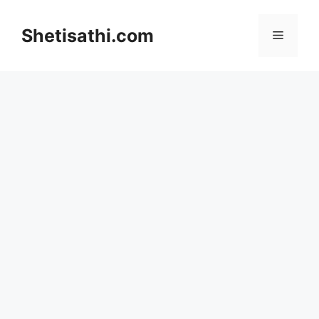
Skip
to
Shetisathi.com
Menu
content