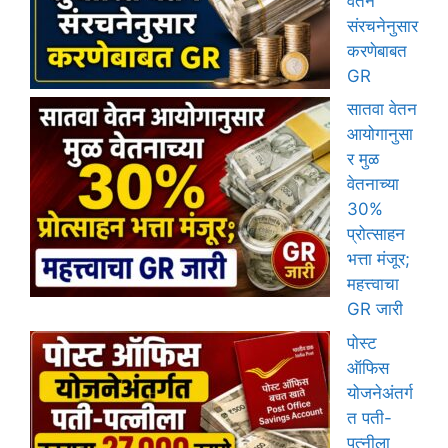
वेतन
संरचनेनुसार
करणेबाबत
GR
सातवा वेतन
आयोगानुसा
र मुळ
वेतनाच्या
30%
प्रोत्साहन
भत्ता मंजूर;
महत्त्वाचा
GR जारी
पोस्ट
ऑफिस
योजनेअंतर्ग
त पती-
पत्नीला