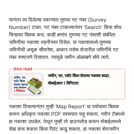
यानंतर वर दिलेल्या रकान्यात तुमचा गट नंबर (Survey
Number) टाका. गट नंबर टाकल्यानंतर ‘Search’ किंवा शोध
चिन्हावर क्लिक करा. काही क्षणांत तुमच्या गट नंबरशी संबंधित
जमिनीचा नकाशा स्क्रीनवर दिसेल. या नकाशामध्ये तुमच्या
जमिनीची अचूक सीमारेषा, आकार तसेच शेजारील जमिनींचे गट
नंबर स्पष्टपणे दिसतात. त्यामुळे जमीन ओळखणे सोपे जाते.
जमीन, घर, प्लॉट किंवा शेताचा नकाशा काढा;
मोबाईलवर 1 मिनिटात
नकाशा दिसल्यानंतर तुम्ही ‘Map Report’ या पर्यायावर क्लिक
करून अधिकृत नकाशा PDF स्वरूपात पाहू शकता. नवीन टॅबमध्ये
हा नकाशा उघडेल. तेथून तुम्ही तो डाउनलोड करून मोबाईलमध्ये
सेव्ह करू शकता किंवा प्रिंट काढू शकता. हा नकाशा शेतजमीन