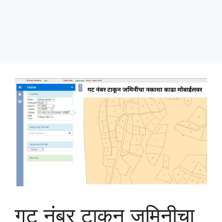
गट नंबर टाकून जमिनीचा