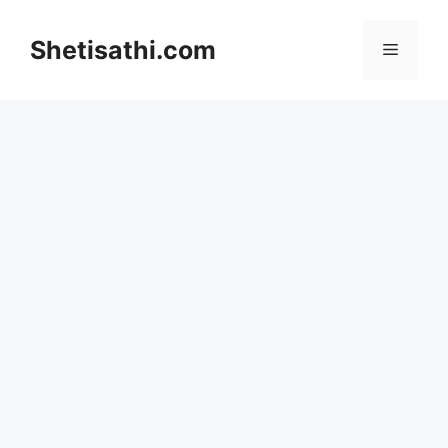
Skip
to
Shetisathi.com
Menu
content