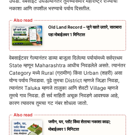
उघडा. वेबसाईट उघडल्यानंतर तुमच्यासमोर महाराष्ट्र राज्याचा
नकाशा आणि तपशील भरण्याचे पर्याय दिसतील.
Old Land Record – जुने खाते उतारे, सातबारा
पहा मोबाईलवर 1 मिनिटात
वेबसाईटवर गेल्यानंतर डाव्या बाजूला दिलेल्या पर्यायांमध्ये सर्वप्रथम
State म्हणून Maharashtra आधीच निवडलेले असते. त्यानंतर
Category मध्ये Rural (ग्रामीण) किंवा Urban (शहरी) असा
योग्य पर्याय निवडावा. पुढे तुमचा District म्हणजे जिल्हा निवडा,
त्यानंतर Taluka म्हणजे तालुका आणि शेवटी Village म्हणजे
तुमचे गाव निवडा. ही सर्व माहिती अचूक निवडणे आवश्यक आहे,
कारण त्यावरच तुमचा गट नंबर शोधला जातो.
जमीन, घर, प्लॉट किंवा शेताचा नकाशा काढा;
मोबाईलवर 1 मिनिटात