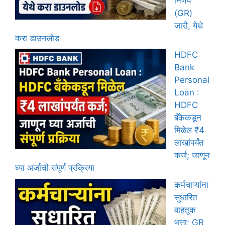
निर्णय
(GR)
जारी, येथे
करा डाउनलोड
HDFC
Bank
Personal
Loan :
HDFC
बँकेकडून
मिळेल ₹4
लाखांपर्यंत
कर्ज; जाणून
घ्या अर्जाची संपूर्ण प्रक्रिया
कर्मचाऱ्यांना
सुधारित
वाहतूक
भत्ता; GR