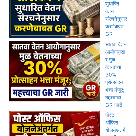
सुधारित
वेतन
संरचनेनुसार
करणेबाबत
GR
सातवा वेतन
आयोगानुसा
र मुळ
वेतनाच्या
30%
प्रोत्साहन
भत्ता मंजूर;
महत्त्वाचा
GR जारी
पोस्ट
ऑफिस
योजनेअंतर्ग