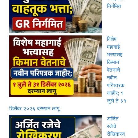
निर्गमित
विशेष
महागाई
भत्त्यासह
किमान
वेतनाचे
नवीन
परिपत्रक
जाहीर; १
जुलै ते ३१
डिसेंबर २०२६ दरम्यान लागू
अर्जित
रजेचे
रोखिकरण