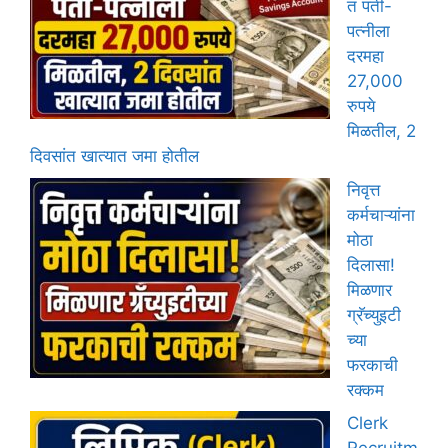
त पती-
पत्नीला
दरमहा
27,000
रुपये
मिळतील, 2
दिवसांत खात्यात जमा होतील
निवृत्त
कर्मचाऱ्यांना
मोठा
दिलासा!
मिळणार
ग्रॅच्युइटी
च्या
फरकाची
रक्कम
Clerk