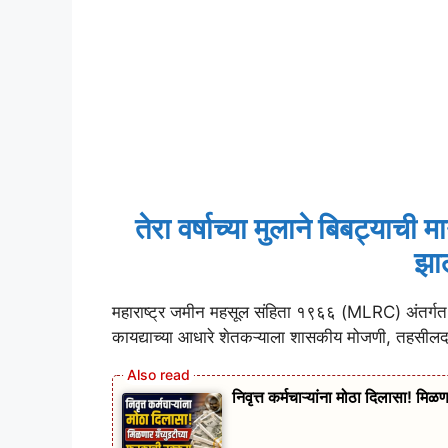
तेरा वर्षाच्या मुलाने बिबट्याच
झाल
महाराष्ट्र जमीन महसूल संहिता १९६६ (MLRC) अंतर्गत श
कायद्याच्या आधारे शेतकऱ्याला शासकीय मोजणी, तहसीलद
निवृत्त कर्मचाऱ्यांना मोठा दिलासा! मिळ