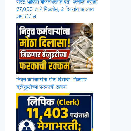
पोस्ट ऑफिस योजनेअंतर्गत पती-पत्नीला दरमहा
27,000 रुपये मिळतील, 2 दिवसांत खात्यात
जमा होतील
निवृत्त कर्मचाऱ्यांना मोठा दिलासा! मिळणार
ग्रॅच्युइटीच्या फरकाची रक्कम