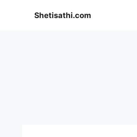
Skip
to
Shetisathi.com
content