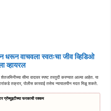
ी मान धरून वाचवला स्वतःचा जीव व्हिडिओ
ा व्हायरल
ेतजमिनीच्या सीमा वादावर स्पष्ट तरतुदी करण्यात आल्या आहेत. या
ारांकडे तक्रार, पोलीस कारवाई तसेच न्यायालयीन मदत मिळू शकते.
णार ग्रॅच्युइटीच्या फरकाची रक्कम